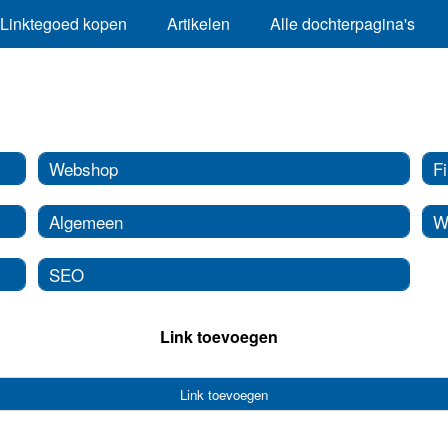
Linktegoed kopen
Artikelen
Alle dochterpagina's
Webshop
Fi
Algemeen
W
SEO
Link toevoegen
Link toevoegen