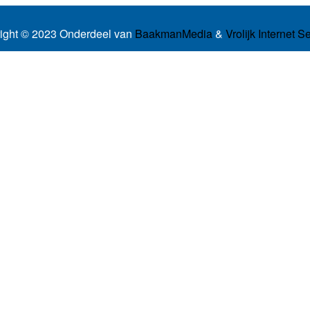
ight © 2023 Onderdeel van
BaakmanMedia
&
Vrolijk Internet S